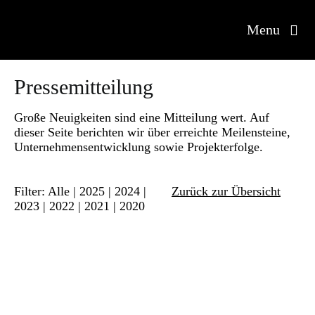
Zum
Inhalt
Menu
springen
Pressemitteilung
Große Neuigkeiten sind eine Mitteilung wert. Auf
Property Management
dieser Seite berichten wir über erreichte Meilensteine,
Unternehmensentwicklung sowie Projekterfolge.
Smart Building
Filter:
Alle
|
2025
|
2024
|
Zurück zur Übersicht
ESG
2023
|
2022
|
2021
|
2020
Referenzen
Unternehmen