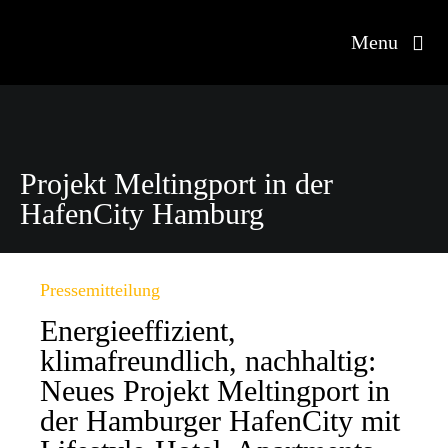
Zum
Inhalt
Menu
springen
Property Management
Projekt Meltingport in der
HafenCity Hamburg
Smart Building
ESG
Pressemitteilung
Energieeffizient,
Referenzen
klimafreundlich, nachhaltig:
Neues Projekt Meltingport in
Unternehmen
der Hamburger HafenCity mit